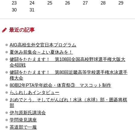
23
24
25
26
27
28
29
30
31
最近の記事
AIG高校生外交官日本プログラム
夏休み前集会～よい夏休みを！
健闘をたたえます！ 第108回全国高校野球選手権大阪大
会4回戦
健闘をたたえます！ 第80回近畿高等学校選手権水泳選手
権大会
80期2年PTA学年総会・体育祭③ マスコット制作
らふれしあインタビュー
おめでとう、そしてがんばれ！水泳（水球）部・囲碁将棋
部
伊与原新氏講演会
学問発見講座
茶道部で一服