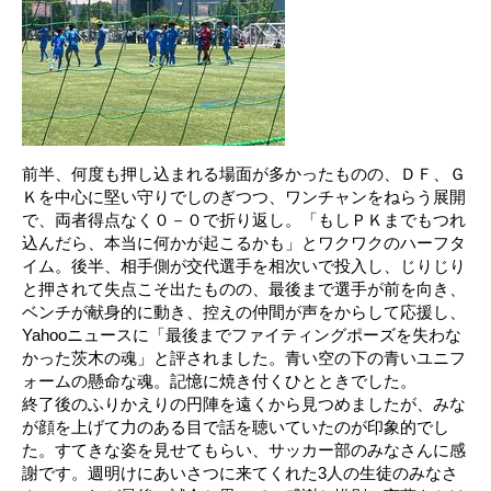
前半、何度も押し込まれる場面が多かったものの、ＤＦ、Ｇ
Ｋを中心に堅い守りでしのぎつつ、ワンチャンをねらう展開
で、両者得点なく０－０で折り返し。「もしＰＫまでもつれ
込んだら、本当に何かが起こるかも」とワクワクのハーフタ
イム。後半、相手側が交代選手を相次いで投入し、じりじり
と押されて失点こそ出たものの、最後まで選手が前を向き、
ベンチが献身的に動き、控えの仲間が声をからして応援し、
Yahooニュースに「最後までファイティングポーズを失わな
かった茨木の魂」と評されました。青い空の下の青いユニフ
ォームの懸命な魂。記憶に焼き付くひとときでした。
終了後のふりかえりの円陣を遠くから見つめましたが、みな
が顔を上げて力のある目で話を聴いていたのが印象的でし
た。すてきな姿を見せてもらい、サッカー部のみなさんに感
謝です。週明けにあいさつに来てくれた3人の生徒のみなさ