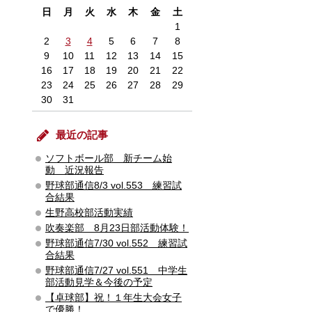
日
月
火
水
木
金
土
1
2
3
4
5
6
7
8
9
10
11
12
13
14
15
16
17
18
19
20
21
22
23
24
25
26
27
28
29
30
31
最近の記事
ソフトボール部 新チーム始
動 近況報告
野球部通信8/3 vol.553 練習試
合結果
生野高校部活動実績
吹奏楽部 8月23日部活動体験！
野球部通信7/30 vol.552 練習試
合結果
野球部通信7/27 vol.551 中学生
部活動見学＆今後の予定
【卓球部】祝！１年生大会女子
で優勝！