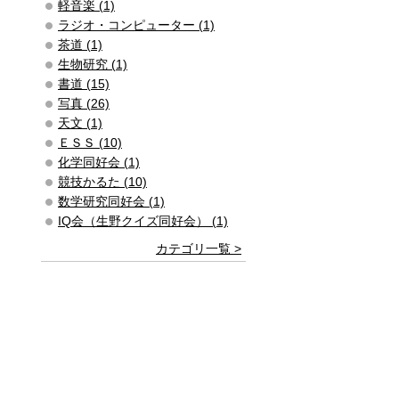
軽音楽 (1)
ラジオ・コンピューター (1)
茶道 (1)
生物研究 (1)
書道 (15)
写真 (26)
天文 (1)
ＥＳＳ (10)
化学同好会 (1)
競技かるた (10)
数学研究同好会 (1)
IQ会（生野クイズ同好会） (1)
カテゴリ一覧 >