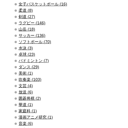
女子バスケットボール (16)
柔道 (8)
剣道 (27)
ラグビー (146)
山岳 (18)
サッカー (136)
ソフトボール (70)
水泳 (3)
卓球 (23)
バドミントン (7)
ダンス (29)
美術 (1)
吹奏楽 (103)
文芸 (4)
放送 (6)
囲碁将棋 (2)
華道 (1)
家庭科 (1)
漫画アニメ研究 (1)
音楽 (6)