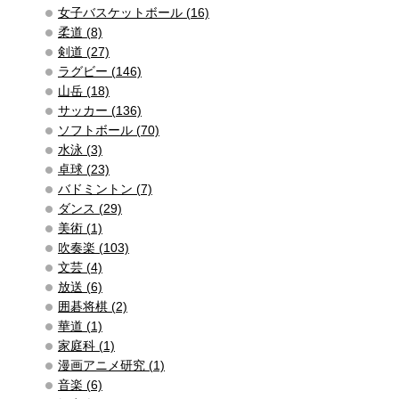
女子バスケットボール (16)
柔道 (8)
剣道 (27)
ラグビー (146)
山岳 (18)
サッカー (136)
ソフトボール (70)
水泳 (3)
卓球 (23)
バドミントン (7)
ダンス (29)
美術 (1)
吹奏楽 (103)
文芸 (4)
放送 (6)
囲碁将棋 (2)
華道 (1)
家庭科 (1)
漫画アニメ研究 (1)
音楽 (6)