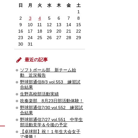
日
月
火
水
木
金
土
1
2
3
4
5
6
7
8
9
10
11
12
13
14
15
16
17
18
19
20
21
22
23
24
25
26
27
28
29
30
31
最近の記事
ソフトボール部 新チーム始
動 近況報告
野球部通信8/3 vol.553 練習試
合結果
生野高校部活動実績
吹奏楽部 8月23日部活動体験！
野球部通信7/30 vol.552 練習試
合結果
野球部通信7/27 vol.551 中学生
部活動見学＆今後の予定
【卓球部】祝！１年生大会女子
で優勝！