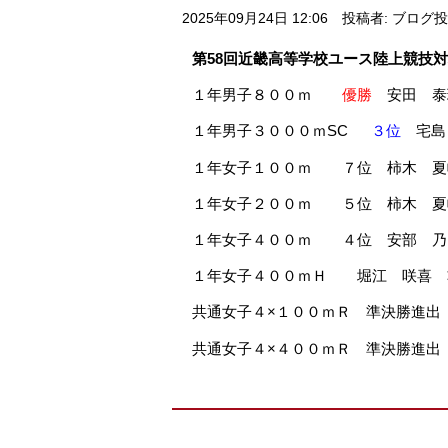
2025年09月24日 12:06
投稿者: ブログ
第58回近畿高等学校ユース陸上競技
１年男子８００ｍ
優勝
安田 泰
１年男子３０００ｍSC
３位
宅島 
１年女子１００ｍ ７
位
柿木 夏帆
１年女子２００ｍ
５位
柿木 夏帆
１年女子４００ｍ ４位 安部 乃
１年女子４００ｍＨ
堀江 咲喜
共通女子４×１００ｍＲ 準決勝進出
共通女子４×４００ｍＲ 準決勝進出