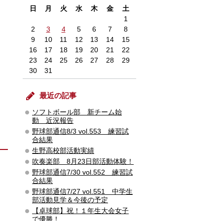
日
月
火
水
木
金
土
1
2
3
4
5
6
7
8
9
10
11
12
13
14
15
16
17
18
19
20
21
22
23
24
25
26
27
28
29
30
31
最近の記事
ソフトボール部 新チーム始
動 近況報告
野球部通信8/3 vol.553 練習試
合結果
生野高校部活動実績
吹奏楽部 8月23日部活動体験！
野球部通信7/30 vol.552 練習試
合結果
野球部通信7/27 vol.551 中学生
部活動見学＆今後の予定
【卓球部】祝！１年生大会女子
で優勝！