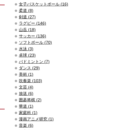
女子バスケットボール (16)
柔道 (8)
剣道 (27)
ラグビー (146)
山岳 (18)
サッカー (136)
ソフトボール (70)
水泳 (3)
卓球 (23)
バドミントン (7)
ダンス (29)
美術 (1)
吹奏楽 (103)
文芸 (4)
放送 (6)
囲碁将棋 (2)
華道 (1)
家庭科 (1)
漫画アニメ研究 (1)
音楽 (6)