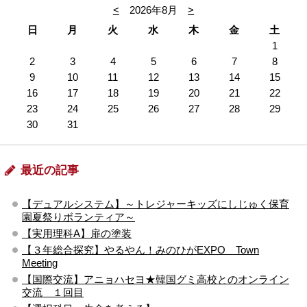
<
2026年8月
>
日
月
火
水
木
金
土
1
2
3
4
5
6
7
8
9
10
11
12
13
14
15
16
17
18
19
20
21
22
23
24
25
26
27
28
29
30
31
最近の記事
【デュアルシステム】～トレジャーキッズにしじゅく保育
園夏祭りボランティア～
【実用理科A】扉の塗装
【３年総合探究】やるやん！みのひがEXPO Town
Meeting
【国際交流】アニョハセヨ★韓国グミ高校とのオンライン
交流 １回目