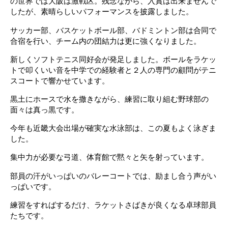
の世界では大阪は激戦区。残念ながら、入賞は出来ませんで
したが、素晴らしいパフォーマンスを披露しました。
サッカー部、バスケットボール部、バドミントン部は合同で
合宿を行い、チーム内の団結力は更に強くなりました。
新しくソフトテニス同好会が発足しました。ボールをラケッ
トで叩くいい音を中学での経験者と２人の専門の顧問がテニ
スコートで響かせています。
黒土にホースで水を撒きながら、練習に取り組む野球部の
面々は真っ黒です。
今年も近畿大会出場が確実な水泳部は、この夏もよく泳ぎま
した。
集中力が必要な弓道、体育館で黙々と矢を射っています。
部員の汗がいっぱいのバレーコートでは、励まし合う声がい
っぱいです。
練習をすればするだけ、ラケットさばきが良くなる卓球部員
たちです。