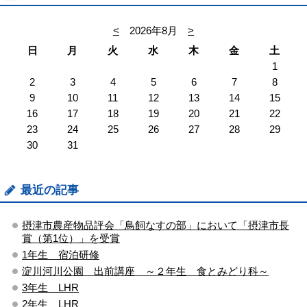
<
2026年8月
>
日
月
火
水
木
金
土
1
2
3
4
5
6
7
8
9
10
11
12
13
14
15
16
17
18
19
20
21
22
23
24
25
26
27
28
29
30
31
最近の記事
摂津市農産物品評会「鳥飼なすの部」において「摂津市長
賞（第1位）」を受賞
1年生 宿泊研修
淀川河川公園 出前講座 ～２年生 食とみどり科～
3年生 LHR
2年生 LHR