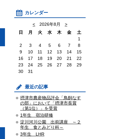
カレンダー
<
2026年8月
>
日
月
火
水
木
金
土
1
2
3
4
5
6
7
8
9
10
11
12
13
14
15
16
17
18
19
20
21
22
23
24
25
26
27
28
29
30
31
最近の記事
摂津市農産物品評会「鳥飼なす
の部」において「摂津市長賞
（第1位）」を受賞
1年生 宿泊研修
淀川河川公園 出前講座 ～２
年生 食とみどり科～
3年生 LHR