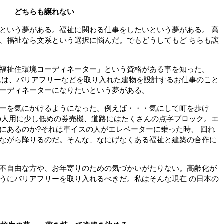
れない
という夢がある。福祉に関わる仕事をしたいという夢がある。 高
、福祉なら文系という選択に悩んだ。でもどうしてもど ちらも譲
福祉住環境コーディネーター」という資格がある事を知った。
れは、バリアフリーなどを取り入れた建物を設計するお仕事のこと
ーディネーターになりたいという夢がある。
ーを気にかけるようになった。例えば・・・気にして町を歩け
の人用に少し低めの券売機、道路にはたくさんの点字ブロック。エ
にあるのか?それは車イスの人がエレベーターに乗った時、 回れ
ながら降りるのだ。そんな、なにげなくある福祉と建築の合作に
不自由な方や、お年寄りのための気づかいがたりない。高齢化が
うにバリアフリーを取り入れるべきだ。私はそんな現在 の日本の