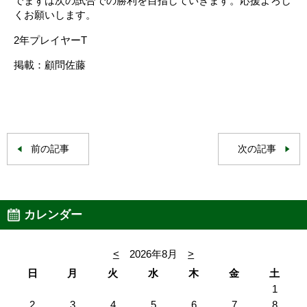
でまずは次の試合での勝利を目指していきます。応援よろし
くお願いします。
2年プレイヤーT
掲載：顧問佐藤
前の記事
次の記事
カレンダー
<
2026年8月
>
日
月
火
水
木
金
土
1
2
3
4
5
6
7
8