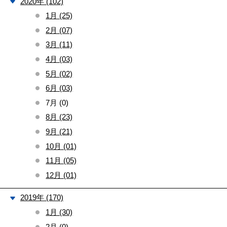
2020年 (102)
1月 (25)
2月 (07)
3月 (11)
4月 (03)
5月 (02)
6月 (03)
7月 (0)
8月 (23)
9月 (21)
10月 (01)
11月 (05)
12月 (01)
2019年 (170)
1月 (30)
2月 (0)