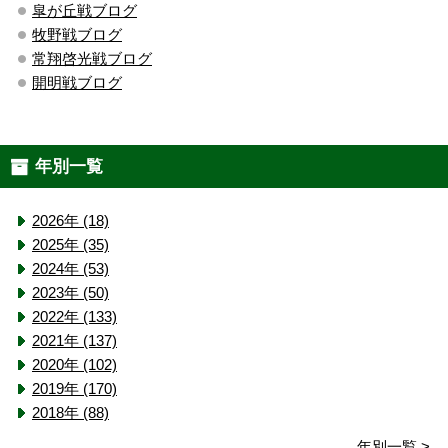
皐が丘戦ブログ
牧野戦ブログ
常翔啓光戦ブログ
開明戦ブログ
年別一覧
2026年 (18)
2025年 (35)
2024年 (53)
2023年 (50)
2022年 (133)
2021年 (137)
2020年 (102)
2019年 (170)
2018年 (88)
年別一覧 >