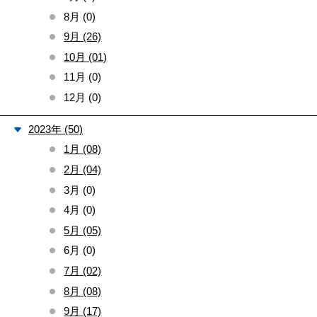
8月 (0)
9月 (26)
10月 (01)
11月 (0)
12月 (0)
2023年 (50)
1月 (08)
2月 (04)
3月 (0)
4月 (0)
5月 (05)
6月 (0)
7月 (02)
8月 (08)
9月 (17)