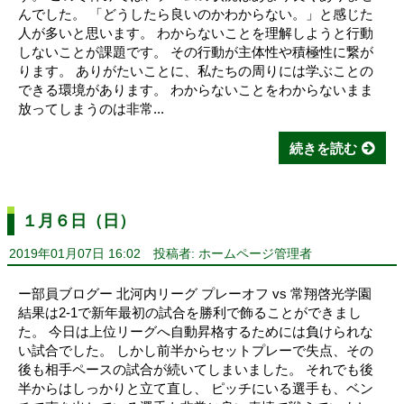
んでした。 「どうしたら良いのかわからない。」と感じた
人が多いと思います。 わからないことを理解しようと行動
しないことが課題です。 その行動が主体性や積極性に繋が
ります。 ありがたいことに、私たちの周りには学ぶことの
できる環境があります。 わからないことをわからないまま
放ってしまうのは非常...
続きを読む
１月６日（日）
2019年01月07日 16:02
投稿者: ホームページ管理者
ー部員ブログー 北河内リーグ プレーオフ vs 常翔啓光学園
結果は2-1で新年最初の試合を勝利で飾ることができまし
た。 今日は上位リーグへ自動昇格するためには負けられな
い試合でした。 しかし前半からセットプレーで失点、その
後も相手ペースの試合が続いてしまいました。 それでも後
半からはしっかりと立て直し、 ピッチにいる選手も、ベン