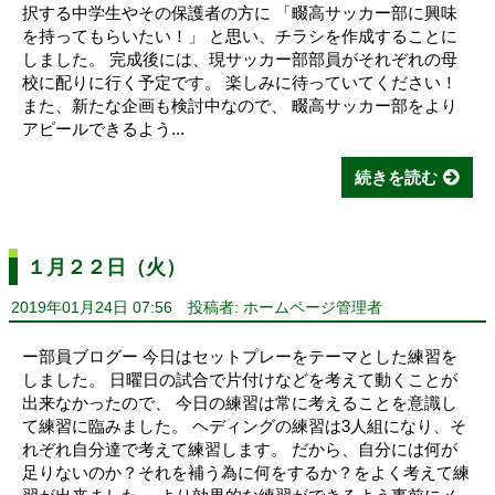
択する中学生やその保護者の方に 「畷高サッカー部に興味
を持ってもらいたい！」 と思い、チラシを作成することに
しました。 完成後には、現サッカー部部員がそれぞれの母
校に配りに行く予定です。 楽しみに待っていてください！
また、新たな企画も検討中なので、 畷高サッカー部をより
アピールできるよう...
続きを読む
１月２２日（火）
2019年01月24日 07:56
投稿者: ホームページ管理者
ー部員ブログー 今日はセットプレーをテーマとした練習を
しました。 日曜日の試合で片付けなどを考えて動くことが
出来なかったので、 今日の練習は常に考えることを意識し
て練習に臨みました。 ヘディングの練習は3人組になり、そ
れぞれ自分達で考えて練習します。 だから、自分には何が
足りないのか？それを補う為に何をするか？をよく考えて練