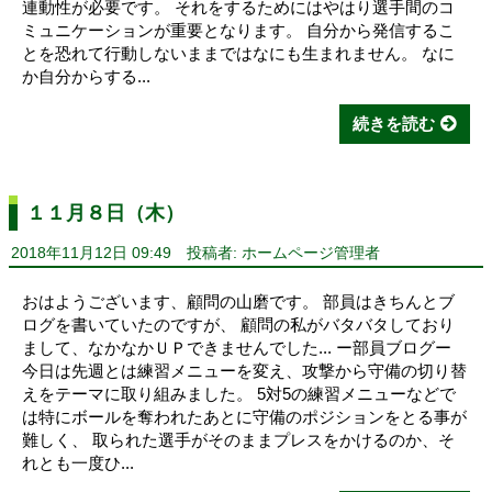
連動性が必要です。 それをするためにはやはり選手間のコ
ミュニケーションが重要となります。 自分から発信するこ
とを恐れて行動しないままではなにも生まれません。 なに
か自分からする...
続きを読む
１１月８日（木）
2018年11月12日 09:49
投稿者: ホームページ管理者
おはようございます、顧問の山磨です。 部員はきちんとブ
ログを書いていたのですが、 顧問の私がバタバタしており
まして、なかなかＵＰできませんでした... ー部員ブログー
今日は先週とは練習メニューを変え、攻撃から守備の切り替
えをテーマに取り組みました。 5対5の練習メニューなどで
は特にボールを奪われたあとに守備のポジションをとる事が
難しく、 取られた選手がそのままプレスをかけるのか、そ
れとも一度ひ...