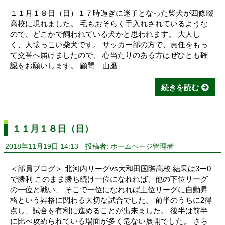
１１月１８日（日）１７時過ぎに迷子となった柴犬が四條畷
高校に現れました。 毛もおそらく手入れされているような
ので、どこかで飼われている犬かと思われます。 大人し
く、人懐っこい柴犬です。 サッカー部の方で、責任をもっ
て交番へ届けましたので、 心当たりのある方はぜひとも確
認をお願いします。 顧問 山磨
続きを読む
１１月１８日（日）
2018年11月19日 14:13
投稿者: ホームページ管理者
＜部員ブログ＞ 北河内リーグvs大和田国際高校 結果は3ー0
で勝利 このまま勝ち続け一位になれれば、他の下位リーグ
の一位と戦い、 そこで一位になれれば上位リーグに自動昇
格という昇格に関わる大切な試合でした。 前半のうちに2得
点し、試合を有利に進めることが出来ました。 後半は前半
に比べ攻められている場面が多く危ない展開でした。 さら