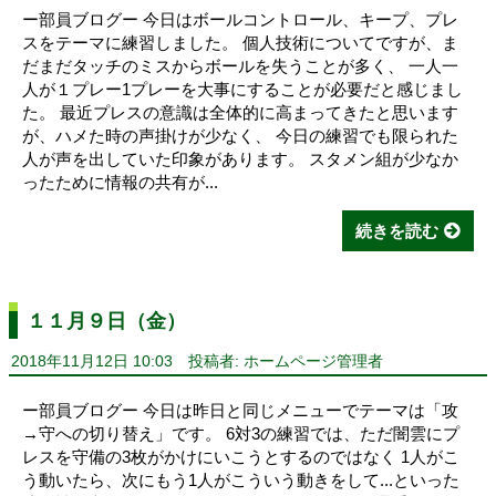
ー部員ブログー 今日はボールコントロール、キープ、プレ
スをテーマに練習しました。 個人技術についてですが、ま
だまだタッチのミスからボールを失うことが多く、 一人一
人が１プレー1プレーを大事にすることが必要だと感じまし
た。 最近プレスの意識は全体的に高まってきたと思います
が、ハメた時の声掛けが少なく、 今日の練習でも限られた
人が声を出していた印象があります。 スタメン組が少なか
ったために情報の共有が...
続きを読む
１１月９日（金）
2018年11月12日 10:03
投稿者: ホームページ管理者
ー部員ブログー 今日は昨日と同じメニューでテーマは「攻
→守への切り替え」です。 6対3の練習では、ただ闇雲にプ
レスを守備の3枚がかけにいこうとするのではなく 1人がこ
う動いたら、次にもう1人がこういう動きをして...といった