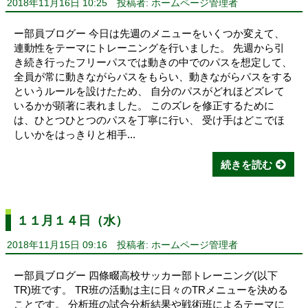
2018年11月16日 10:25
投稿者: ホームページ管理者
ー部員ブログー 今日は先週のメニューをいくつか変えて、
連動性をテーマにトレーニングを行いました。 先週から引
き続き行ったフリーパスでは動きの中でのパスを想定して、
全員が常に動きながらパスをもらい、動きながらパスをする
というルールを設けたため、 自分のパスがどれほどズレて
いるかが顕著に表れました。 このズレを修正するために
は、ひとつひとつのパスを丁寧に行い、 受け手はどこでほ
しいかをはっきりと相手...
続きを読む
１１月１４日（水）
2018年11月15日 09:16
投稿者: ホームページ管理者
ー部員ブログー 四條畷高校サッカー部トレーニング(以下
TR)班です。 TR班の活動は主に日々のTRメニューを決める
ことです。 分析班の試合分析結果や戦術班によるテーマに