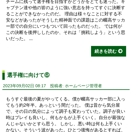
チームに残って選手権を目指すかどうかをとても迷った。キ
ャプテン達や他の皆のように強い意志を持ってすぐに決断す
ることができなかったのだ。 理由は様々なことに対する不
安などがあったがそうした精神面での課題はこの畷高サッカ
ー部での自分にいつもついて回ったものだった。 では何が
この決断を後押ししたのか、それは「挑戦しよう」という思
いだった。 ...
続きを読む
選手権に向けて⑥
2023年09月02日 08:17
投稿者: ホームページ管理者
もうすぐ最後の夏がやってくる。僕が畷高サッカー部に入っ
てもう約2年半。あっという間だった。 僕は昔から気分屋
で、その日の気分によって調子も変わっていた。調子が良い
時はプレイも良いし、何もかもが上手くいく。自分が最強な
んじゃないかとすら思う。 しかし、悪い時は何も上手くい
かない。そういう波があった。ひとつ後悔があるとすれば、