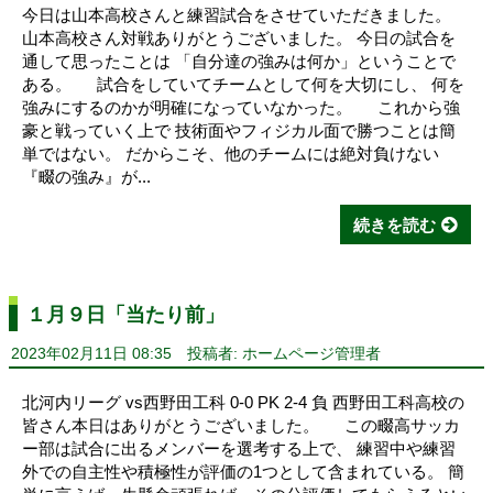
今日は山本高校さんと練習試合をさせていただきました。
山本高校さん対戦ありがとうございました。 今日の試合を
通して思ったことは 「自分達の強みは何か」ということで
ある。 試合をしていてチームとして何を大切にし、 何を
強みにするのかが明確になっていなかった。 これから強
豪と戦っていく上で 技術面やフィジカル面で勝つことは簡
単ではない。 だからこそ、他のチームには絶対負けない
『畷の強み』が...
続きを読む
１月９日「当たり前」
2023年02月11日 08:35
投稿者: ホームページ管理者
北河内リーグ vs西野田工科 0-0 PK 2-4 負 西野田工科高校の
皆さん本日はありがとうございました。 この畷高サッカ
ー部は試合に出るメンバーを選考する上で、 練習中や練習
外での自主性や積極性が評価の1つとして含まれている。 簡