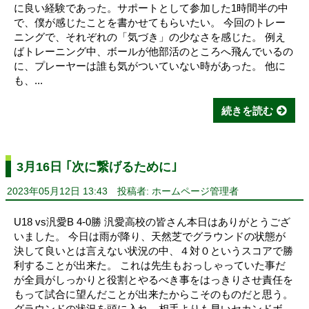
に良い経験であった。サポートとして参加した1時間半の中
で、僕が感じたことを書かせてもらいたい。 今回のトレー
ニングで、それぞれの「気づき」の少なさを感じた。 例え
ばトレーニング中、ボールが他部活のところへ飛んでいるの
に、プレーヤーは誰も気がついていない時があった。 他に
も、...
続きを読む
3月16日 ｢次に繋げるために｣
2023年05月12日 13:43
投稿者: ホームページ管理者
U18 vs汎愛B 4-0勝 汎愛高校の皆さん本日はありがとうござ
いました。 今日は雨が降り、天然芝でグラウンドの状態が
決して良いとは言えない状況の中、４対０というスコアで勝
利することが出来た。 これは先生もおっしゃっていた事だ
が全員がしっかりと役割とやるべき事をはっきりさせ責任を
もって試合に望んだことが出来たからこそのものだと思う。
グラウンドの状況を頭に入れ、相手よりも早いセカンドボ...