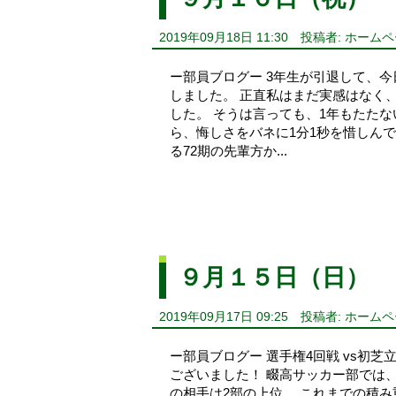
2019年09月18日 11:30
投稿者: ホーム
ー部員ブログー 3年生が引退して、
しました。 正直私はまだ実感はなく
した。 そうは言っても、1年もたた
ら、悔しさをバネに1分1秒を惜しんで
る72期の先輩方か...
９月１５日（日）
2019年09月17日 09:25
投稿者: ホーム
ー部員ブログー 選手権4回戦 vs初芝
ございました！ 畷高サッカー部では、
の相手は2部の上位。 これまでの積