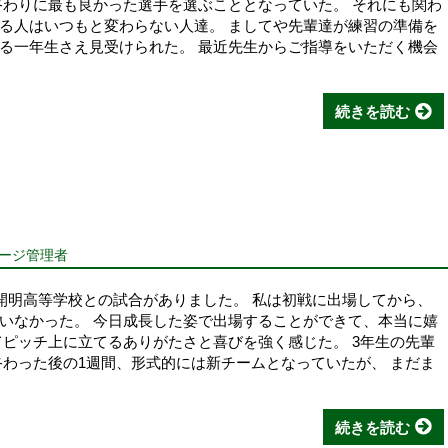
終わりに最も良かった選手を選ぶこととなっていた。 それにも関わ
る人はいつもと変わらない人達。 ましてや先輩達が練習の準備を
る一年生さえ見受けられた。 最近先生からご指導をいただく機会
続きを読む
ページ管理者
の開明高等学校との試合がありました。 私は初戦に出場してから、
いなかった。 今日成長した姿で出場することができて、本当に嬉
てピッチ上に立てるありがたさと喜びを強く感じた。 3年生の先輩
終わった後の1週間、形式的には新チームとなっていたが、 まだま
続きを読む