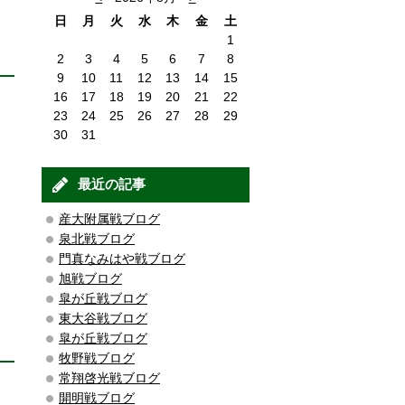
日
月
火
水
木
金
土
1
2
3
4
5
6
7
8
9
10
11
12
13
14
15
16
17
18
19
20
21
22
23
24
25
26
27
28
29
30
31
最近の記事
産大附属戦ブログ
泉北戦ブログ
門真なみはや戦ブログ
旭戦ブログ
皐が丘戦ブログ
東大谷戦ブログ
皐が丘戦ブログ
牧野戦ブログ
常翔啓光戦ブログ
開明戦ブログ