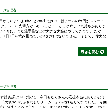
ページ管理者
今日からいよいよ1年生と2年生だけの、新チームの練習がスタート
、グランドに先輩方がいないことに、どこか寂しい気持ちがありま
ないうちに、また選手権などの大きな大会はやってきます。 だか
、1日1日を積み重ねていかなければなりません。 そして、偉大な
続きを読む
ページ管理者
立命館 結果は1-0で敗北。 今日もたくさんの応援本当にありがとう
「大阪No.1にふさわしいチームへ」を掲げ進んできました。 今回
み重ねが試される試合でしたが、まだまだ甘かったようです。 やは