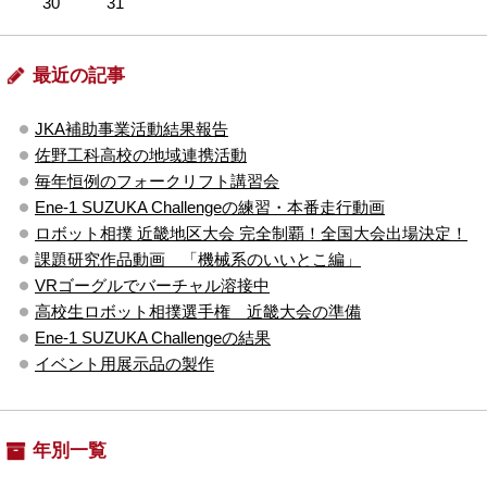
30
31
最近の記事
JKA補助事業活動結果報告
佐野工科高校の地域連携活動
毎年恒例のフォークリフト講習会
Ene-1 SUZUKA Challengeの練習・本番走行動画
ロボット相撲 近畿地区大会 完全制覇！全国大会出場決定！
課題研究作品動画 「機械系のいいとこ編」
VRゴーグルでバーチャル溶接中
高校生ロボット相撲選手権 近畿大会の準備
Ene-1 SUZUKA Challengeの結果
イベント用展示品の製作
年別一覧