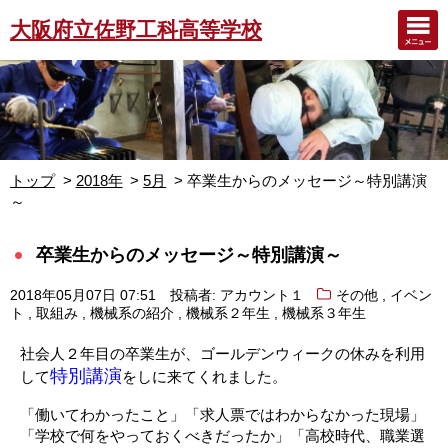
大阪府立佐野工科高等学校
トップ
2018年
5月
卒業生からのメッセージ～特別講演
～
卒業生からのメッセージ～特別講演～
,
2018年05月07日 07:51
投稿者: アカウント１
その他
イベン
,
,
,
,
ト
取組み
機械系の紹介
機械系２年生
機械系３年生
社会人２年目の卒業生が、ゴールデンウィークの休みを利用
特別講演
して
をしに来てくれました。
「働いてわかったこと」「求人票ではわからなかった現場」
「学校で何をやっておくべきだったか」「高校時代、職業選