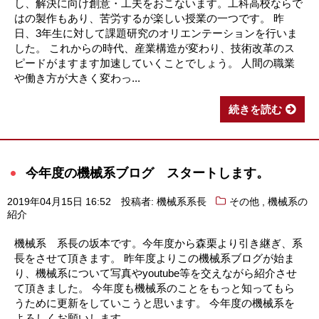
し、解決に向け創意・工夫をおこないます。工科高校ならで
はの製作もあり、苦労するが楽しい授業の一つです。 昨
日、3年生に対して課題研究のオリエンテーションを行いま
した。 これからの時代、産業構造が変わり、技術改革のス
ピードがますます加速していくことでしょう。 人間の職業
や働き方が大きく変わっ...
続きを読む
今年度の機械系ブログ スタートします。
,
2019年04月15日 16:52
投稿者: 機械系系長
その他
機械系の
紹介
機械系 系長の坂本です。今年度から森栗より引き継ぎ、系
長をさせて頂きます。 昨年度よりこの機械系ブログが始ま
り、機械系について写真やyoutube等を交えながら紹介させ
て頂きました。 今年度も機械系のことをもっと知ってもら
うために更新をしていこうと思います。 今年度の機械系を
よろしくお願いします。