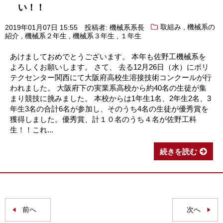
い！！
,
2019年01月07日 15:55
投稿者: 機械系系長
取組み
機械系の
,
,
,
紹介
機械系２年生
機械系３年生
１年生
あけましておめでとうございます。 本年も佐野工機械系を
よろしくお願いします。 さて、 去る12月26日（水）にポリ
テクセンター関西にて大阪府高校生溶接技術コンクールが行
われました。 大阪府下の実業系高校から約40名の生徒が集
まり競技に挑みました。 本校からは1年生1名、2年生2名、3
年生3名の合計6名が参加し、そのうち4名の生徒が優秀賞を
獲得しました。優秀賞、計１０名のうち４名が佐野工科
生！！これ...
続きを読む
前へ
次へ