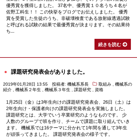
優秀賞を獲得しました。 37名中、優秀賞１０名うち４名が
佐野工科生！！ この快挙をブログでお伝えしました。 優秀
賞を受賞した生徒のうち、非破壊検査である放射線透過試験
と呼ばれる試験の結果で最優秀賞が決まります。その結果待
ち...
続きを読む
課題研究発表会がありました。
,
2019年01月28日 13:55
投稿者: 機械系系長
取組み
機械系の
,
,
,
,
紹介
機械系２年生
機械系３年生
課題研究
資格
1月25日（金）は3年生向けの課題研究発表会、26日（土）は
2年生向け・保護者向けの課題研究発表会を実施しました。
課題研究とは、大学でいう卒業研究のようなものです。 少
人数のグループで班を作り、チームで課題に取り組んでいき
ます。 機械系では16テーマに分かれて1年間を通して3年生
が頑張ってきました。 課題研究発表会の様子です。