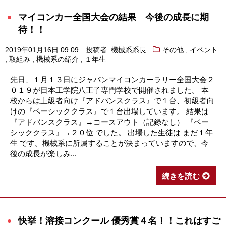
マイコンカー全国大会の結果 今後の成長に期
待！！
,
2019年01月16日 09:09
投稿者: 機械系系長
その他
イベント
,
,
,
取組み
機械系の紹介
１年生
先日、１月１３日にジャパンマイコンカーラリー全国大会２
０１９が日本工学院八王子専門学校で開催されました。 本
校からは上級者向け『アドバンスクラス』で１台、初級者向
けの『ベーシッククラス』で１台出場しています。 結果は
『アドバンスクラス』→コースアウト（記録なし） 『ベー
シッククラス』→２０位 でした。 出場した生徒は まだ１年
生 です。機械系に所属することが決まっていますので、今
後の成長が楽しみ...
続きを読む
快挙！溶接コンクール 優秀賞４名！！これはすご