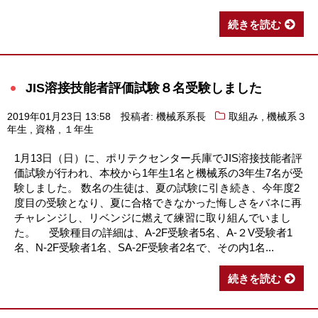
続きを読む
JIS溶接技能者評価試験８名受験しました
,
2019年01月23日 13:58
投稿者: 機械系系長
取組み
機械系３
,
,
年生
資格
１年生
1月13日（日）に、ポリテクセンター兵庫でJIS溶接技能者評
価試験が行われ、本校から1年生1名と機械系の3年生7名が受
験しました。 数名の生徒は、夏の試験に引き続き、今年度2
度目の受験となり、夏に合格できなかった悔しさをバネに再
チャレンジし、リベンジに燃えて練習に取り組んでいまし
た。 受験種目の詳細は、A-2F受験者5名、A-２V受験者1
名、N-2F受験者1名、SA-2F受験者2名で、その内1名...
続きを読む