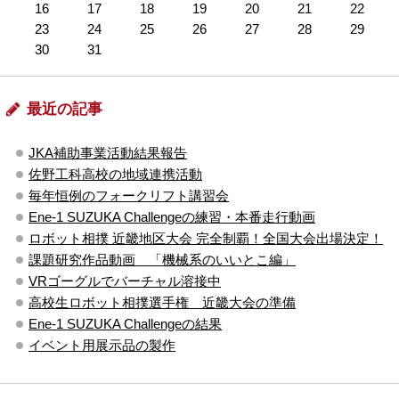
16
17
18
19
20
21
22
23
24
25
26
27
28
29
30
31
最近の記事
JKA補助事業活動結果報告
佐野工科高校の地域連携活動
毎年恒例のフォークリフト講習会
Ene-1 SUZUKA Challengeの練習・本番走行動画
ロボット相撲 近畿地区大会 完全制覇！全国大会出場決定！
課題研究作品動画 「機械系のいいとこ編」
VRゴーグルでバーチャル溶接中
高校生ロボット相撲選手権 近畿大会の準備
Ene-1 SUZUKA Challengeの結果
イベント用展示品の製作