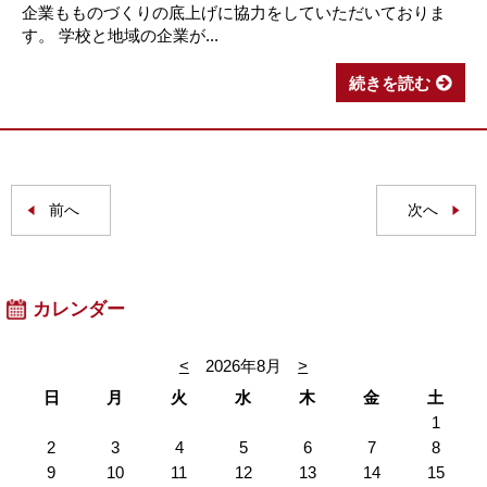
企業もものづくりの底上げに協力をしていただいておりま
す。 学校と地域の企業が...
続きを読む
前へ
次へ
カレンダー
<
2026年8月
>
日
月
火
水
木
金
土
1
2
3
4
5
6
7
8
9
10
11
12
13
14
15