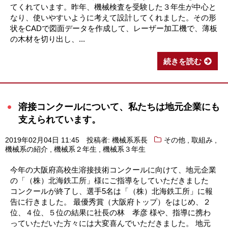
てくれています。昨年、機械検査を受験した３年生が中心と
なり、使いやすいように考えて設計してくれました。その形
状をCADで図面データを作成して、レーザー加工機で、薄板
の木材を切り出し、...
続きを読む
溶接コンクールについて、私たちは地元企業にも
支えられています。
,
,
2019年02月04日 11:45
投稿者: 機械系系長
その他
取組み
,
,
機械系の紹介
機械系２年生
機械系３年生
今年の大阪府高校生溶接技術コンクールに向けて、地元企業
の「（株）北海鉄工所」様にご指導をしていただきました
コンクールが終了し、選手5名は「（株）北海鉄工所」に報
告に行きました。 最優秀賞（大阪府トップ）をはじめ、２
位、４位、５位の結果に社長の林 孝彦 様や、指導に携わ
っていただいた方々には大変喜んでいただきました。 地元