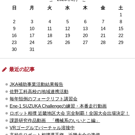
日
月
火
水
木
金
土
1
2
3
4
5
6
7
8
9
10
11
12
13
14
15
16
17
18
19
20
21
22
23
24
25
26
27
28
29
30
31
最近の記事
JKA補助事業活動結果報告
佐野工科高校の地域連携活動
毎年恒例のフォークリフト講習会
Ene-1 SUZUKA Challengeの練習・本番走行動画
ロボット相撲 近畿地区大会 完全制覇！全国大会出場決定！
課題研究作品動画 「機械系のいいとこ編」
VRゴーグルでバーチャル溶接中
高校生ロボット相撲選手権 近畿大会の準備