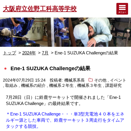
大阪府立佐野工科高等学校
トップ
2024年
7月
Ene-1 SUZUKA Challengeの結果
Ene-1 SUZUKA Challengeの結果
,
2024年07月29日 15:24
投稿者: 機械系系長
その他
イベント
,
,
,
,
,
取組み
機械系の紹介
機械系２年生
機械系３年生
課題研究
7月28日（日）に鈴鹿サーキットで開催されました「Ene-1
SUZUKA Challenge」の最終結果です。
＊Ene-1 SUZUKA Challenge・・・単3型充電池４０本をエネ
ルギー源とした車両で、鈴鹿サーキット３周走行をタイムア
タックする競技。