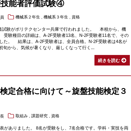
溶接技能者評価試験④
,
,
職員
機械系２年生
機械系３年生
資格
評価試験がポリテクセンター兵庫で行われました。 本校から、機
 受験種目の詳細は、A-2F受験者13名、N-2F受験者11名で、その
ました。 結果は、A-2F受験者は、全員合格。N-2F受験者は4名が
旬から、気候が暑くなり、厳しくなって行く...
続きを読む
家検定合格に向けて～旋盤技能検定３
,
,
系長
取組み
課題研究
資格
表がありました。 8名が受験をし、7名合格です。学科・実技を両