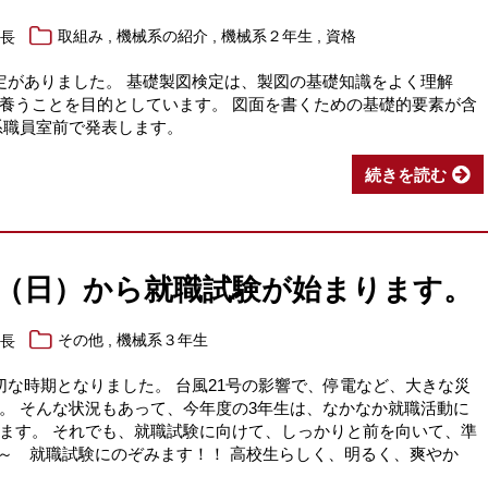
,
,
,
系長
取組み
機械系の紹介
機械系２年生
資格
定がありました。 基礎製図検定は、製図の基礎知識をよく理解
養うことを目的としています。 図面を書くための基礎的要素が含
系職員室前で発表します。
続きを読む
日（日）から就職試験が始まります。
,
系長
その他
機械系３年生
切な時期となりました。 台風21号の影響で、停電など、大きな災
。 そんな状況もあって、今年度の3年生は、なかなか就職活動に
ます。 それでも、就職試験に向けて、しっかりと前を向いて、準
）～ 就職試験にのぞみます！！ 高校生らしく、明るく、爽やか