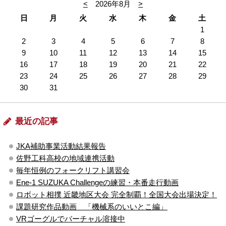
<
2026年8月
>
日
月
火
水
木
金
土
1
2
3
4
5
6
7
8
9
10
11
12
13
14
15
16
17
18
19
20
21
22
23
24
25
26
27
28
29
30
31
最近の記事
JKA補助事業活動結果報告
佐野工科高校の地域連携活動
毎年恒例のフォークリフト講習会
Ene-1 SUZUKA Challengeの練習・本番走行動画
ロボット相撲 近畿地区大会 完全制覇！全国大会出場決定！
課題研究作品動画 「機械系のいいとこ編」
VRゴーグルでバーチャル溶接中