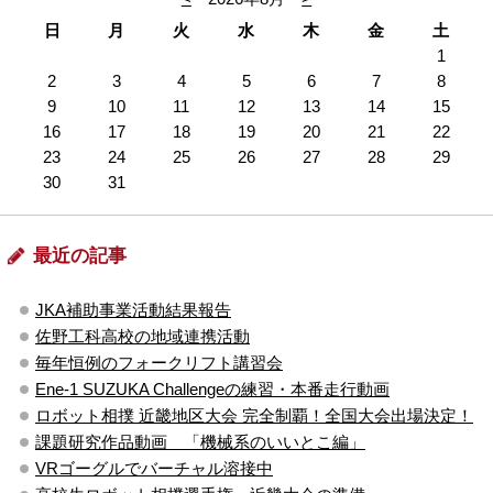
日
月
火
水
木
金
土
1
2
3
4
5
6
7
8
9
10
11
12
13
14
15
16
17
18
19
20
21
22
23
24
25
26
27
28
29
30
31
最近の記事
JKA補助事業活動結果報告
佐野工科高校の地域連携活動
毎年恒例のフォークリフト講習会
Ene-1 SUZUKA Challengeの練習・本番走行動画
ロボット相撲 近畿地区大会 完全制覇！全国大会出場決定！
課題研究作品動画 「機械系のいいとこ編」
VRゴーグルでバーチャル溶接中