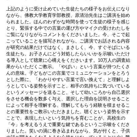
上記のように受け止めていた生徒たちの様子をお伝えになり
ながら、佛教大学教育学部教授、原清治先生はご講演を始め
られました。ほんのわずかな時間を使って生徒の様子を感じ
とり、緊張する中での言葉の運び方やマイクの受けわたしを
ご覧になりながらコメントをくださいました。今、そこで起
こっていることを描写されながら、ご講演でお話される内容
が研究の結果だけではなく、まさしく、今、すぐそばにいる
生徒たち、お子さんにどう対処したらいいかを示唆いただけ
る導入として聴衆に心構えをくださいます。10万人の調査結
果からいただくご教示。「やばい」という言葉が持つたくさ
んの意味。子どもがこの言葉でコミュニケーションをとろう
とした際に、「わかりやすい言葉で言い換えて」と理解しよ
うとしている姿勢を示すこと、相手の気持ちに気づいている
というメッセージを送ること、そして幼いころから自己選択
をさせる機会を数多く与え、選択した理由を説明させること
によって相手を理解する、理解してもらう経験を積ませるこ
との重要性をご教示いただきました。聴くという姿勢を示す
ことで、表現したいという気持ちを育むことが、高校生の
「今」を考えるうえで重要な鍵であるというご示唆をくださ
りました。笑いの渦に巻き込まれながら、気が付くと、子供