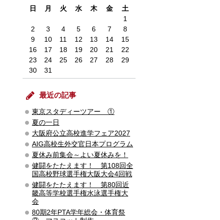
日
月
火
水
木
金
土
1
2
3
4
5
6
7
8
9
10
11
12
13
14
15
16
17
18
19
20
21
22
23
24
25
26
27
28
29
30
31
最近の記事
東京スタディーツアー ①
夏の一日
大阪府公立高校進学フェア2027
AIG高校生外交官日本プログラム
夏休み前集会～よい夏休みを！
健闘をたたえます！ 第108回全
国高校野球選手権大阪大会4回戦
健闘をたたえます！ 第80回近
畿高等学校選手権水泳選手権大
会
80期2年PTA学年総会・体育祭