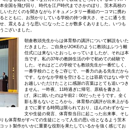
本全国を飛び回り、時代を江戸時代までさかのぼり、茨木高校の
しいただくのを聞きながらドキュメンタリー番組の一コマに携わ
るとともに、お預かりしている学校の持つ偉大さ、そこに通う生
せ、震えるような思いになったことが数多くありました。いつも
うございました。
朝倉教頭先生からは体育祭の講評について解説をいた
だきました。ご自身がJOKEのように教頭はふつう離
任式には来ないとおっしゃっていましたが、それは本
当です。私の37年の教師生活の中で初めての経験で
した。それはどこの学校でも教頭先生が一番忙しく、
一番学校のことをご存じで、一番力のある先生だから
です。なかなか学校を空けることは容易ではない中で
お越しいただけたことに感謝の言葉はとても追いつき
ません。一昨夜、11時過ぎに帰宅、原稿を書き上
げ、床に就いたのは午前2：00だったそうです。全く
影も形もないところから、体育祭の講評が出来上がる
までに要する時間は限られており、ほんのわずかな一
文や生徒の発言、体育祭当日に起こった出来事、そし
りも体育祭がすべての生徒にとって人生の思い出となるよう茨木
コット製作がいかに重要な役割を果たしているかを強く感じてお