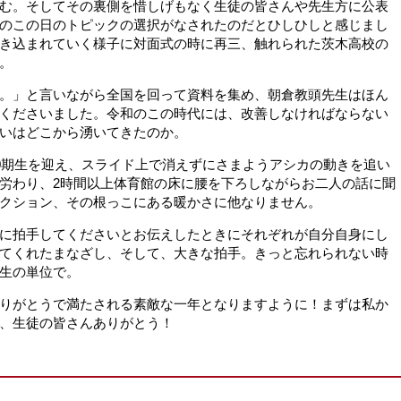
む。そしてその裏側を惜しげもなく生徒の皆さんや先生方に公表
のこの日のトピックの選択がなされたのだとひしひしと感じまし
き込まれていく様子に対面式の時に再三、触れられた茨木高校の
。
。」と言いながら全国を回って資料を集め、朝倉教頭先生はほん
くださいました。令和のこの時代には、改善しなければならない
いはどこから湧いてきたのか。
80期生を迎え、スライド上で消えずにさまようアシカの動きを追い
労わり、2時間以上体育館の床に腰を下ろしながらお二人の話に聞
クション、その根っこにある暖かさに他なりません。
に拍手してくださいとお伝えしたときにそれぞれが自分自身にし
てくれたまなざし、そして、大きな拍手。きっと忘れられない時
生の単位で。
りがとうで満たされる素敵な一年となりますように！まずは私か
、生徒の皆さんありがとう！