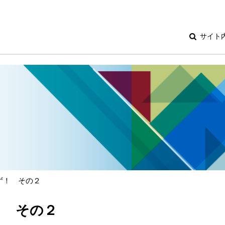
サイト
ず！ その２
！ その２