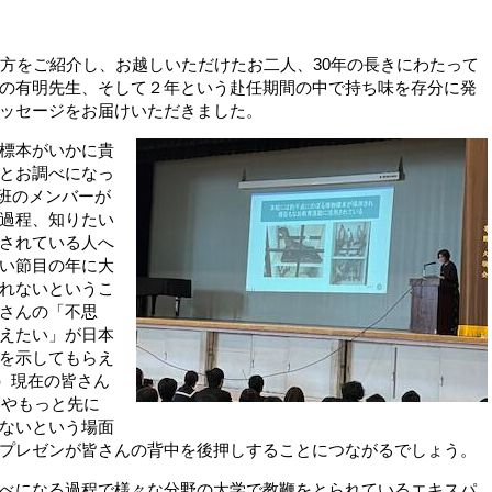
生方をご紹介し、お越しいただけたお二人、30年の長きにわたって
の有明先生、そして２年という赴任期間の中で持ち味を存分に発
ッセージをお届けいただきました。
標本がいかに貴
とお調べになっ
D班のメンバーが
過程、知りたい
されている人へ
い節目の年に大
れないというこ
さんの「不思
えたい」が日本
を示してもらえ
年）現在の皆さん
いやもっと先に
ないという場面
プレゼンが皆さんの背中を後押しすることにつながるでしょう。
べになる過程で様々な分野の大学で教鞭をとられているエキスパ