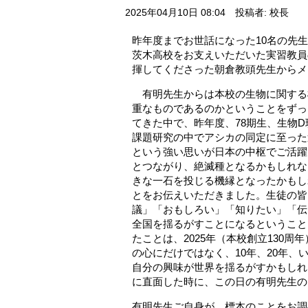
2025年04月10日 08:04
投稿者: 校長
昨年度までお世話になった10名の先
茨木高校をお支えいただいた実習教員
揮してくださった朝倉教頭先生からメ
有明先生からは本校の生物に関する
重なものであるのかということをずっ
てきた中で、昨年度、78期生、生物
課題研究の中でアシカの同定に至った
という強い思いが日本の中枢でご活躍
とつながり、絶滅種となるかもしれな
きな一石を投じる機縁となったかもし
とをお伝えいただきました。生徒の皆
議」「おもしろい」「知りたい」「伝
全国を揺るがすことになるということ
たことは、2025年（本校創立130周
の心にだけではなく、10年、20年、
自分の興味が世界を揺るがすかもしれ
に直面した時に、この日の有明先生の
有明先生ご自身が、標本のことをお調