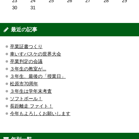
23
24
25
26
27
28
29
30
31
最近の記事
卒業証書つくり
車いすバスケの世界大会
卒業判定の会議
３年生の教室が...
３年生、最後の「授業日」
松原市70周年
３年生は学年末考査
ソフトボール！
長距離走 ファイト！
今年もよろしくお願いします