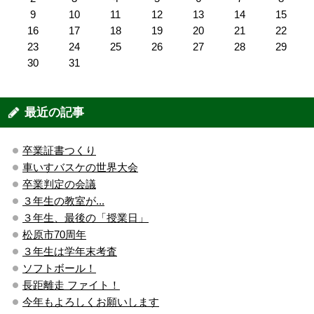
9
10
11
12
13
14
15
16
17
18
19
20
21
22
23
24
25
26
27
28
29
30
31
最近の記事
卒業証書つくり
車いすバスケの世界大会
卒業判定の会議
３年生の教室が...
３年生、最後の「授業日」
松原市70周年
３年生は学年末考査
ソフトボール！
長距離走 ファイト！
今年もよろしくお願いします