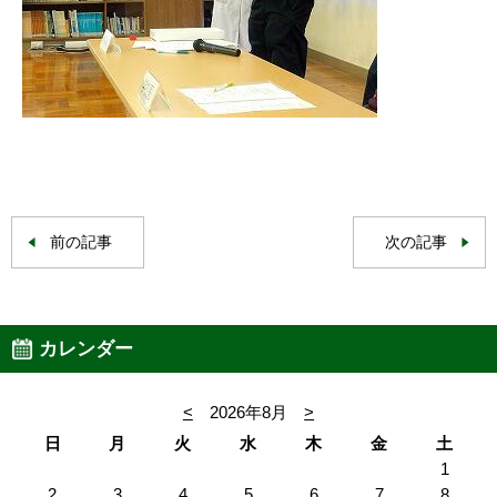
前の記事
次の記事
カレンダー
<
2026年8月
>
日
月
火
水
木
金
土
1
2
3
4
5
6
7
8