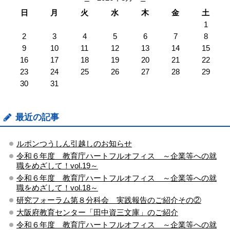
日
月
火
水
木
金
土
1
2
3
4
5
6
7
8
9
10
11
12
13
14
15
16
17
18
19
20
21
22
23
24
25
26
27
28
29
30
31
最近の記事
ルポンつうしん引越しのお知らせ
令和６年度 教育庁ハートフルオフィス ～企業等への就
職をめざして！vol.19～
令和６年度 教育庁ハートフルオフィス ～企業等への就
職をめざして！vol.18～
研究フォーラム第８分科会 実践報告のご紹介その②
大阪府教育センター「田中資三文庫」のご紹介
令和６年度 教育庁ハートフルオフィス ～企業等への就