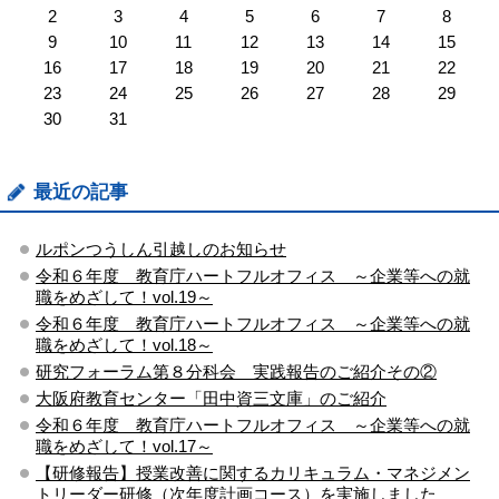
2
3
4
5
6
7
8
9
10
11
12
13
14
15
16
17
18
19
20
21
22
23
24
25
26
27
28
29
30
31
最近の記事
ルポンつうしん引越しのお知らせ
令和６年度 教育庁ハートフルオフィス ～企業等への就
職をめざして！vol.19～
令和６年度 教育庁ハートフルオフィス ～企業等への就
職をめざして！vol.18～
研究フォーラム第８分科会 実践報告のご紹介その②
大阪府教育センター「田中資三文庫」のご紹介
令和６年度 教育庁ハートフルオフィス ～企業等への就
職をめざして！vol.17～
【研修報告】授業改善に関するカリキュラム・マネジメン
トリーダー研修（次年度計画コース）を実施しました