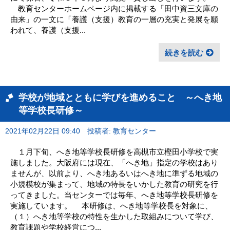
教育センターホームページ内に掲載する「田中資三文庫の
由来」の一文に「養護（支援）教育の一層の充実と発展を願
われて、養護（支援...
続きを読む
学校が地域とともに学びを進めること ～へき地
等学校長研修～
2021年02月22日 09:40
投稿者: 教育センター
１月下旬、へき地等学校長研修を高槻市立樫田小学校で実
施しました。大阪府には現在、「へき地」指定の学校はあり
ませんが、以前より、へき地あるいはへき地に準ずる地域の
小規模校が集まって、地域の特長をいかした教育の研究を行
ってきました。当センターでは毎年、へき地等学校長研修を
実施しています。 本研修は、へき地等学校長を対象に、
（１）へき地等学校の特性を生かした取組みについて学び、
教育課題や学校経営につ...