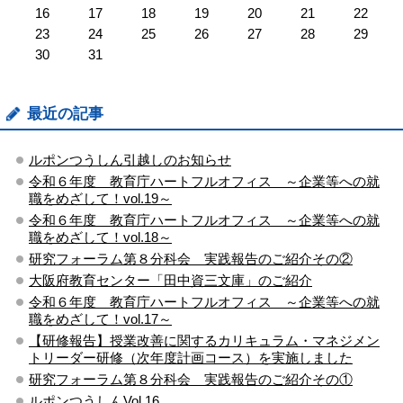
16
17
18
19
20
21
22
23
24
25
26
27
28
29
30
31
最近の記事
ルポンつうしん引越しのお知らせ
令和６年度 教育庁ハートフルオフィス ～企業等への就
職をめざして！vol.19～
令和６年度 教育庁ハートフルオフィス ～企業等への就
職をめざして！vol.18～
研究フォーラム第８分科会 実践報告のご紹介その②
大阪府教育センター「田中資三文庫」のご紹介
令和６年度 教育庁ハートフルオフィス ～企業等への就
職をめざして！vol.17～
【研修報告】授業改善に関するカリキュラム・マネジメン
トリーダー研修（次年度計画コース）を実施しました
研究フォーラム第８分科会 実践報告のご紹介その①
ルポンつうしんVol.16