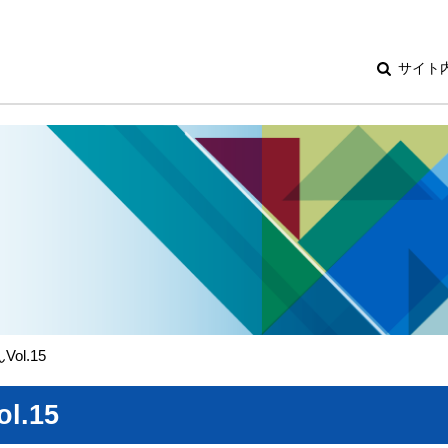
サイト
ol.15
.15