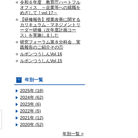
令和６年度 教育庁ハートフル
オフィス ～企業等への就職を
めざして！vol.17～
【研修報告】授業改善に関する
カリキュラム・マネジメントリ
ーダー研修（次年度計画コー
ス）を実施しました
研究フォーラム第８分科会 実
践報告のご紹介その①
ルポンつうしんVol.16
ルポンつうしんVol.15
年別一覧
2025年 (18)
2024年 (62)
2023年 (6)
2022年 (5)
2021年 (12)
2020年 (52)
年別一覧 >