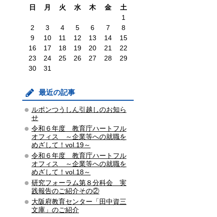
日
月
火
水
木
金
土
1
2
3
4
5
6
7
8
9
10
11
12
13
14
15
16
17
18
19
20
21
22
23
24
25
26
27
28
29
30
31
最近の記事
ルポンつうしん引越しのお知ら
せ
令和６年度 教育庁ハートフル
オフィス ～企業等への就職を
めざして！vol.19～
令和６年度 教育庁ハートフル
オフィス ～企業等への就職を
めざして！vol.18～
研究フォーラム第８分科会 実
践報告のご紹介その②
大阪府教育センター「田中資三
文庫」のご紹介