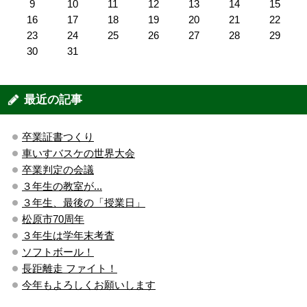
9
10
11
12
13
14
15
16
17
18
19
20
21
22
23
24
25
26
27
28
29
30
31
最近の記事
卒業証書つくり
車いすバスケの世界大会
卒業判定の会議
３年生の教室が...
３年生、最後の「授業日」
松原市70周年
３年生は学年末考査
ソフトボール！
長距離走 ファイト！
今年もよろしくお願いします