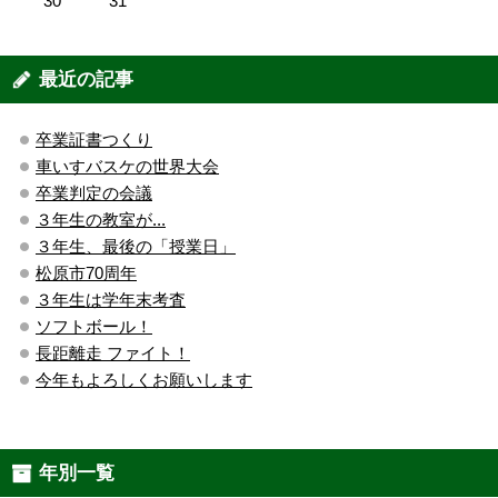
30
31
最近の記事
卒業証書つくり
車いすバスケの世界大会
卒業判定の会議
３年生の教室が...
３年生、最後の「授業日」
松原市70周年
３年生は学年末考査
ソフトボール！
長距離走 ファイト！
今年もよろしくお願いします
年別一覧