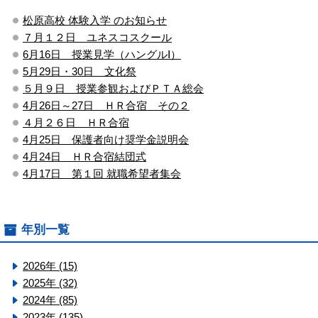
松原高校 体験入学 のお知らせ
７月１２日 ユネスコスクール
6月16日 授業見学（ハングルⅠ）
5月29日・30日 文化祭
５月９日 授業参観およびＰＴＡ総会
4月26日～27日 ＨＲ合宿 その２
４月２６日 ＨＲ合宿
4月25日 保護者向け奨学金説明会
4月24日 ＨＲ合宿結団式
4月17日 第１回 就職希望者集会
年別一覧
2026年 (15)
2025年 (32)
2024年 (85)
2023年 (135)