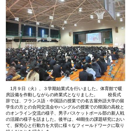
1月９日（火）、３学期始業式を行いました。体育館で暖
房設備を作動しながらの終業式となりました。 校長式
辞では、フランス語・中国語の授業での名古屋外語大学の留
学生の方との合同交流会やハングルの授業での韓国の高校と
のオンライン交流の様子、男子バスケットボール部の新人戦
の活躍の様子を話ました。後半は、48期生の課題研究におい
て、探究心と行動力を大切に様々なフィールドワークに取り