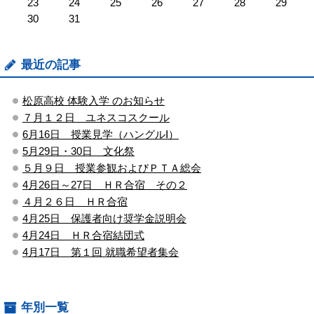
23
24
25
26
27
28
29
30
31
最近の記事
松原高校 体験入学 のお知らせ
７月１２日 ユネスコスクール
6月16日 授業見学（ハングルⅠ）
5月29日・30日 文化祭
５月９日 授業参観およびＰＴＡ総会
4月26日～27日 ＨＲ合宿 その２
４月２６日 ＨＲ合宿
4月25日 保護者向け奨学金説明会
4月24日 ＨＲ合宿結団式
4月17日 第１回 就職希望者集会
年別一覧