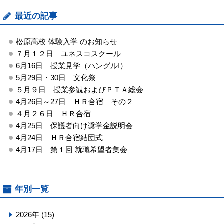
最近の記事
松原高校 体験入学 のお知らせ
７月１２日 ユネスコスクール
6月16日 授業見学（ハングルⅠ）
5月29日・30日 文化祭
５月９日 授業参観およびＰＴＡ総会
4月26日～27日 ＨＲ合宿 その２
４月２６日 ＨＲ合宿
4月25日 保護者向け奨学金説明会
4月24日 ＨＲ合宿結団式
4月17日 第１回 就職希望者集会
年別一覧
2026年 (15)