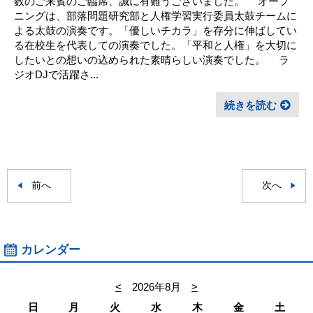
数のご来賓のご臨席、誠に有難うございました。 オープ
ニングは、部落問題研究部と人権学習実行委員太鼓チームに
よる太鼓の演奏です。「優しいチカラ」を存分に伸ばしてい
る在校生を代表しての演奏でした。「平和と人権」を大切に
したいとの想いの込められた素晴らしい演奏でした。 ラ
ジオDJで活躍さ...
続きを読む
前へ
次へ
カレンダー
<
2026年8月
>
日
月
火
水
木
金
土