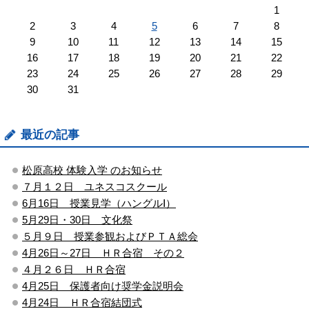
1
2
3
4
5
6
7
8
9
10
11
12
13
14
15
16
17
18
19
20
21
22
23
24
25
26
27
28
29
30
31
最近の記事
松原高校 体験入学 のお知らせ
７月１２日 ユネスコスクール
6月16日 授業見学（ハングルⅠ）
5月29日・30日 文化祭
５月９日 授業参観およびＰＴＡ総会
4月26日～27日 ＨＲ合宿 その２
４月２６日 ＨＲ合宿
4月25日 保護者向け奨学金説明会
4月24日 ＨＲ合宿結団式