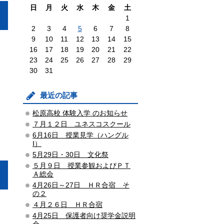
日
月
火
水
木
金
土
1
2
3
4
5
6
7
8
9
10
11
12
13
14
15
16
17
18
19
20
21
22
23
24
25
26
27
28
29
30
31
最近の記事
松原高校 体験入学 のお知らせ
７月１２日 ユネスコスクール
6月16日 授業見学（ハングル
Ⅰ）
5月29日・30日 文化祭
５月９日 授業参観およびＰＴ
Ａ総会
4月26日～27日 ＨＲ合宿 そ
の２
４月２６日 ＨＲ合宿
4月25日 保護者向け奨学金説明