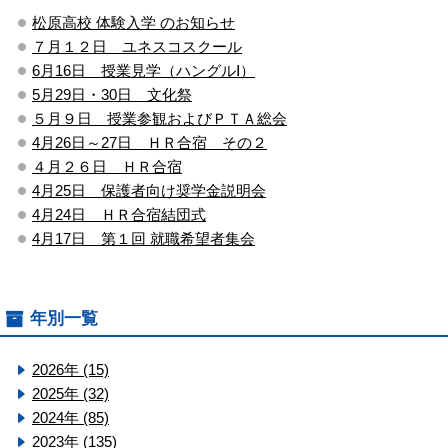
松原高校 体験入学 のお知らせ
７月１２日 ユネスコスクール
6月16日 授業見学（ハングルⅠ）
5月29日・30日 文化祭
５月９日 授業参観およびＰＴＡ総会
4月26日～27日 ＨＲ合宿 その２
４月２６日 ＨＲ合宿
4月25日 保護者向け奨学金説明会
4月24日 ＨＲ合宿結団式
4月17日 第１回 就職希望者集会
年別一覧
2026年 (15)
2025年 (32)
2024年 (85)
2023年 (135)