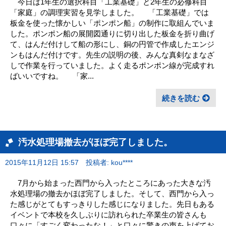
今日は1年生の選択科目「工業基礎」と2年生の必修科目
「家庭」の調理実習を見学しました。 「工業基礎」では
板金を使った懐かしい「ポンポン船」の制作に取組んでいま
した。ポンポン船の展開図通りに切り出した板金を折り曲げ
て、はんだ付けして船の形にし、銅の円管で作成したエンジ
ンもはんだ付けです。先生の説明の後、みんな真剣なまなざ
しで作業を行っていました。よく走るポンポン線が完成すれ
ばいいですね。 「家...
続きを読む
汚水処理場撤去がほぼ完了しました。
2015年11月12日 15:57
投稿者: kou****
7月から始まった西門から入ったところにあった大きな汚
水処理場の撤去かほぼ完了しました。そして、西門から入っ
た感じがとてもすっきりした感じになりました。先日もある
イベントで本校を久しぶりに訪れられた卒業生の皆さんも
口々に「すごく変わったな！」と口々に驚きの声を上げてお