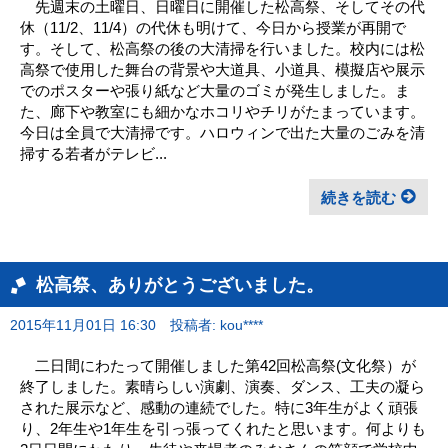
先週末の土曜日、日曜日に開催した松高祭、そしてその代
休（11/2、11/4）の代休も明けて、今日から授業が再開で
す。そして、松高祭の後の大清掃を行いました。校内には松
高祭で使用した舞台の背景や大道具、小道具、模擬店や展示
でのポスターや張り紙など大量のゴミが発生しました。ま
た、廊下や教室にも細かなホコリやチリがたまっています。
今日は全員で大清掃です。ハロウィンで出た大量のごみを清
掃する若者がテレビ...
続きを読む
松高祭、ありがとうございました。
2015年11月01日 16:30
投稿者: kou****
二日間にわたって開催しました第42回松高祭(文化祭）が
終了しました。素晴らしい演劇、演奏、ダンス、工夫の凝ら
された展示など、感動の連続でした。特に3年生がよく頑張
り、2年生や1年生を引っ張ってくれたと思います。何よりも