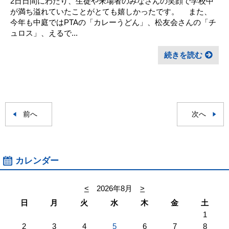
2日日間にわたり、生徒や来場者のみなさんの笑顔で学校中
が満ち溢れていたことがとても嬉しかったです。 また、
今年も中庭ではPTAの「カレーうどん」、松友会さんの「チ
ュロス」、えるで...
続きを読む
前へ
次へ
カレンダー
<
2026年8月
>
日
月
火
水
木
金
土
1
2
3
4
5
6
7
8