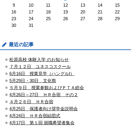
9
10
11
12
13
14
15
16
17
18
19
20
21
22
23
24
25
26
27
28
29
30
31
最近の記事
松原高校 体験入学 のお知らせ
７月１２日 ユネスコスクール
6月16日 授業見学（ハングルⅠ）
5月29日・30日 文化祭
５月９日 授業参観およびＰＴＡ総会
4月26日～27日 ＨＲ合宿 その２
４月２６日 ＨＲ合宿
4月25日 保護者向け奨学金説明会
4月24日 ＨＲ合宿結団式
4月17日 第１回 就職希望者集会