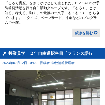
「るるく講座」をきっかけとして生まれた、HIV・AIDSの予
防啓発活動を行う自主活動グループです。「るるく」とは、
知る、考える、動く、の最後の一文字 る・る・く からき
ています。 クイズ、ペープサード、寸劇などのプログラ
ムで公演...
続きを読む
授業見学 ２年自由選択科目「フランス語Ⅰ」
2023年07月12日 10:43
投稿者: 学校情報管理者