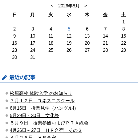
<
2026年8月
>
日
月
火
水
木
金
土
1
2
3
4
5
6
7
8
9
10
11
12
13
14
15
16
17
18
19
20
21
22
23
24
25
26
27
28
29
30
31
最近の記事
松原高校 体験入学 のお知らせ
７月１２日 ユネスコスクール
6月16日 授業見学（ハングルⅠ）
5月29日・30日 文化祭
５月９日 授業参観およびＰＴＡ総会
4月26日～27日 ＨＲ合宿 その２
４月２６日 ＨＲ合宿