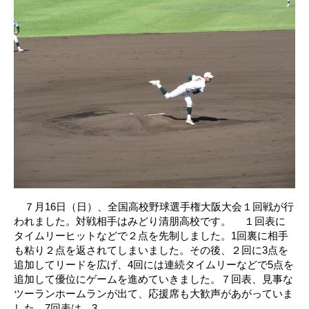
７月16日（日）、全国高校野球選手権大阪大会１回戦が行
われました。対戦相手はみどり清朋高校です。 １回表に
タイムリーヒットなどで２点を先制しました。1回裏に相手
も粘り２点を返されてしまいました。その後、２回に3点を
追加してリードを広げ、4回には連続タイムリーなどで5点を
追加して優位にゲームを進めていきました。７回表、見事な
ツーランホームランが出て、応援席も大歓声があがっていま
した。7回表は、3...