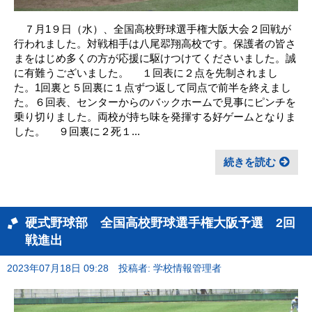
７月1９日（水）、全国高校野球選手権大阪大会２回戦が
行われました。対戦相手は八尾翆翔高校です。保護者の皆さ
まをはじめ多くの方が応援に駆けつけてくださいました。誠
に有難うございました。 １回表に２点を先制されまし
た。1回裏と５回裏に１点ずつ返して同点で前半を終えまし
た。６回表、センターからのバックホームで見事にピンチを
乗り切りました。両校が持ち味を発揮する好ゲームとなりま
した。 ９回裏に２死１...
続きを読む
硬式野球部 全国高校野球選手権大阪予選 2回
戦進出
2023年07月18日 09:28
投稿者: 学校情報管理者