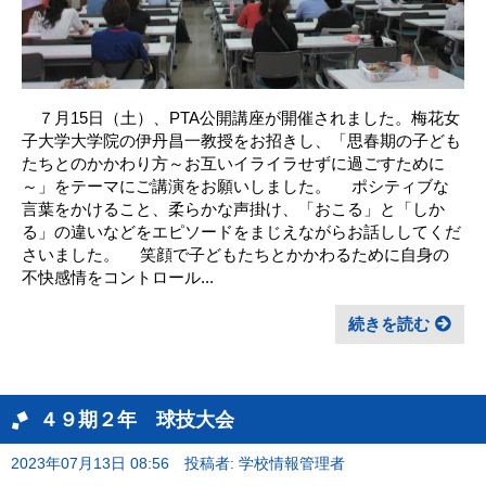
７月15日（土）、PTA公開講座が開催されました。梅花女
子大学大学院の伊丹昌一教授をお招きし、「思春期の子ども
たちとのかかわり方～お互いイライラせずに過ごすために
～」をテーマにご講演をお願いしました。 ポシティブな
言葉をかけること、柔らかな声掛け、「おこる」と「しか
る」の違いなどをエピソードをまじえながらお話ししてくだ
さいました。 笑顔で子どもたちとかかわるために自身の
不快感情をコントロール...
続きを読む
４９期２年 球技大会
2023年07月13日 08:56
投稿者: 学校情報管理者