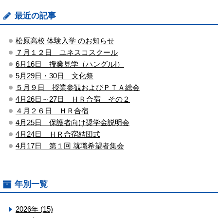
最近の記事
松原高校 体験入学 のお知らせ
７月１２日 ユネスコスクール
6月16日 授業見学（ハングルⅠ）
5月29日・30日 文化祭
５月９日 授業参観およびＰＴＡ総会
4月26日～27日 ＨＲ合宿 その２
４月２６日 ＨＲ合宿
4月25日 保護者向け奨学金説明会
4月24日 ＨＲ合宿結団式
4月17日 第１回 就職希望者集会
年別一覧
2026年 (15)