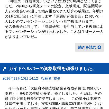
3年生の「課題研究」いよいよ仕上げの時期となってきま
した。2年時から研究テーマの設定、文献研究、関係機関や
人との出会いを通して積み重ねてきた研究の成果は、年明け
の1月13日(金）に開催します「課題研究発表会」において一
人15分のプレゼンテーションという形で披露されます。
その発表会に向けて、「課題研究」を担当している教員によ
るプレゼンテーションが行われました。これは生徒一人一人
がよりよいプレゼ...
続きを読む
ガイドヘルパーの資格取得を頑張りました。
2016年11月10日 14:12
投稿者: 校長
今年も春に「大阪府移動支援従業者養成研修(知的障がい
課程）」を6名の生徒が受講、修了しました。今日は、その
修了証明書を校長室で授与しました。 この講座は本校で
は毎年実施しており、実習8時間と講義30時間と高校生には
かなりハードな日程と内容の研修です。修了証明書には大阪