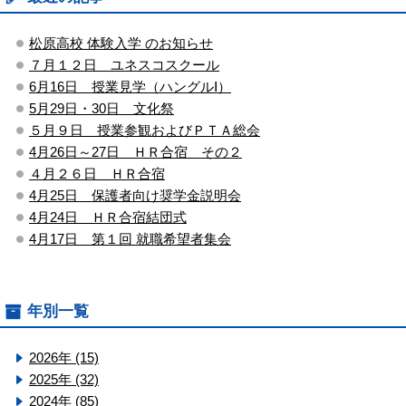
松原高校 体験入学 のお知らせ
７月１２日 ユネスコスクール
6月16日 授業見学（ハングルⅠ）
5月29日・30日 文化祭
５月９日 授業参観およびＰＴＡ総会
4月26日～27日 ＨＲ合宿 その２
４月２６日 ＨＲ合宿
4月25日 保護者向け奨学金説明会
4月24日 ＨＲ合宿結団式
4月17日 第１回 就職希望者集会
年別一覧
2026年 (15)
2025年 (32)
2024年 (85)