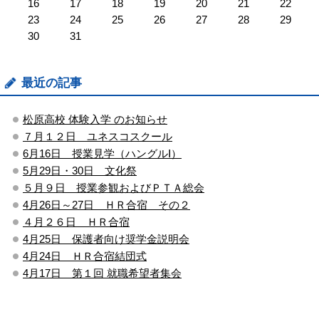
16
17
18
19
20
21
22
23
24
25
26
27
28
29
30
31
最近の記事
松原高校 体験入学 のお知らせ
７月１２日 ユネスコスクール
6月16日 授業見学（ハングルⅠ）
5月29日・30日 文化祭
５月９日 授業参観およびＰＴＡ総会
4月26日～27日 ＨＲ合宿 その２
４月２６日 ＨＲ合宿
4月25日 保護者向け奨学金説明会
4月24日 ＨＲ合宿結団式
4月17日 第１回 就職希望者集会