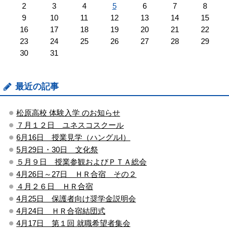
2
3
4
5
6
7
8
9
10
11
12
13
14
15
16
17
18
19
20
21
22
23
24
25
26
27
28
29
30
31
最近の記事
松原高校 体験入学 のお知らせ
７月１２日 ユネスコスクール
6月16日 授業見学（ハングルⅠ）
5月29日・30日 文化祭
５月９日 授業参観およびＰＴＡ総会
4月26日～27日 ＨＲ合宿 その２
４月２６日 ＨＲ合宿
4月25日 保護者向け奨学金説明会
4月24日 ＨＲ合宿結団式
4月17日 第１回 就職希望者集会