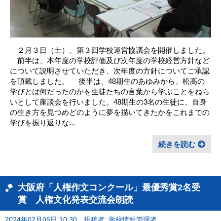
２月３日（土）、第３回学校運営協議会を開催しました。
前半は、本年度の学校評価及び次年度の学校経営方針など
について説明させていただき、次年度の方針についてご承認
を頂戴しました。 後半は、48期生のあゆみから、松高の
学びとは何だったのかを生徒たちの言葉から学ぶことをねら
いとして座談会を行いました。48期生の3名の生徒に、自身
の生き方を見つめどのように夢を描いてきたかをこれまでの
学びを振り返りな...
続きを読む
大阪府「人権作文コンクール」最優秀賞2名受
賞 人権文化発表交流会朗読
2024年02月05日 10:30
投稿者: 学校情報管理者