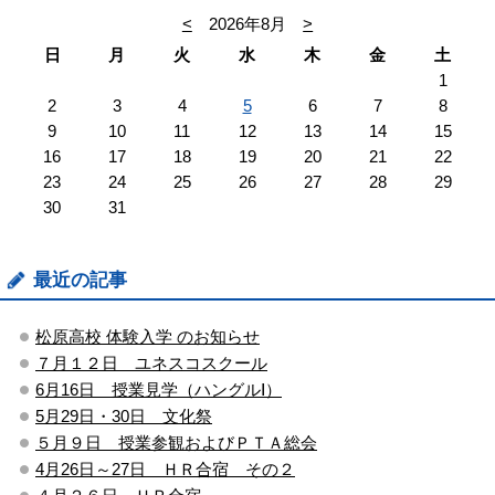
<
2026年8月
>
日
月
火
水
木
金
土
1
2
3
4
5
6
7
8
9
10
11
12
13
14
15
16
17
18
19
20
21
22
23
24
25
26
27
28
29
30
31
最近の記事
松原高校 体験入学 のお知らせ
７月１２日 ユネスコスクール
6月16日 授業見学（ハングルⅠ）
5月29日・30日 文化祭
５月９日 授業参観およびＰＴＡ総会
4月26日～27日 ＨＲ合宿 その２