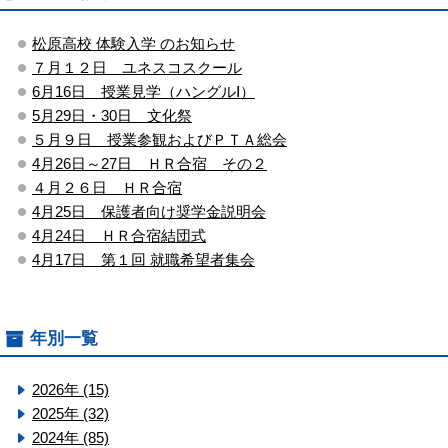
松原高校 体験入学 のお知らせ
７月１２日 ユネスコスクール
6月16日 授業見学（ハングルⅠ）
5月29日・30日 文化祭
５月９日 授業参観およびＰＴＡ総会
4月26日～27日 ＨＲ合宿 その２
４月２６日 ＨＲ合宿
4月25日 保護者向け奨学金説明会
4月24日 ＨＲ合宿結団式
4月17日 第１回 就職希望者集会
年別一覧
2026年 (15)
2025年 (32)
2024年 (85)