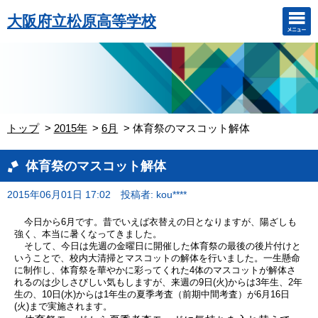
大阪府立松原高等学校
トップ
2015年
6月
体育祭のマスコット解体
体育祭のマスコット解体
2015年06月01日 17:02
投稿者: kou****
今日から
月です。昔でいえば衣替えの日となりますが、陽ざしも
6
強く、本当に暑くなってきました。
そして、今日は先週の金曜日に開催した体育祭の最後の後片付けと
いうことで、校内大清掃とマスコットの解体を行いました。一生懸命
に制作し、体育祭を華やかに彩ってくれた
体のマスコットが解体さ
4
れるのは少しさびしい気もしますが、来週の
日
火
からは
年生、
年
9
(
)
3
2
生の、
日
水
からは
年生の夏季考査（前期中間考査）が
月
日
10
(
)
1
6
16
火
まで実施されます。
(
)