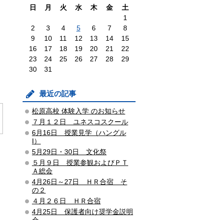
日
月
火
水
木
金
土
1
2
3
4
5
6
7
8
9
10
11
12
13
14
15
16
17
18
19
20
21
22
23
24
25
26
27
28
29
30
31
最近の記事
松原高校 体験入学 のお知らせ
７月１２日 ユネスコスクール
6月16日 授業見学（ハングル
Ⅰ）
5月29日・30日 文化祭
５月９日 授業参観およびＰＴ
Ａ総会
4月26日～27日 ＨＲ合宿 そ
の２
４月２６日 ＨＲ合宿
4月25日 保護者向け奨学金説明